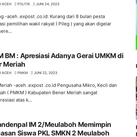
I ACEH
POLITIK
JUNI 24, 2023
g -aceh .expost .co.id: Kurang dari 8 bulan pesta
i pemilihan wakil rakyat ( Pileg ) yang akan digelar
sere…
 BM : Apresiasi Adanya Gerai UMKM di
r Meriah
I ACEH
PMKM
JUNI 22, 2023
eriah -aceh .expost .co.id Pengusaha Mikro, Kecil dan
h ( PMKM ) Kabupaten Bener Meriah sangat
esiasi atas k…
ndenpal IM 2/Meulaboh Memimpin
pasan Siswa PKL SMKN 2 Meulaboh