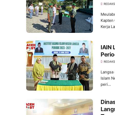
REDAKS
Meulabo
Kapten 
Kerja L
IAIN 
Peri
REDAKS
Langsa 
Islam N
peri…
Dina
Langs