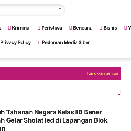
k
Kriminal
Peristiwa
Bencana
Bisnis
W
Privacy Policy
Pedoman Media Siber
Tunjukkan semua
h Tahanan Negara Kelas IIB Bener
h Gelar Sholat Ied di Lapangan Blok
an