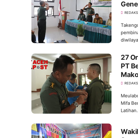
Gene
REDAKS
Takengo
pembina
diwilay
27 Or
PT Be
Mako
REDAKS
Meulabo
Mifa Be
Latihan
Waki