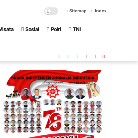
Sitemap
Index
isata
Sosial
Polri
TNI