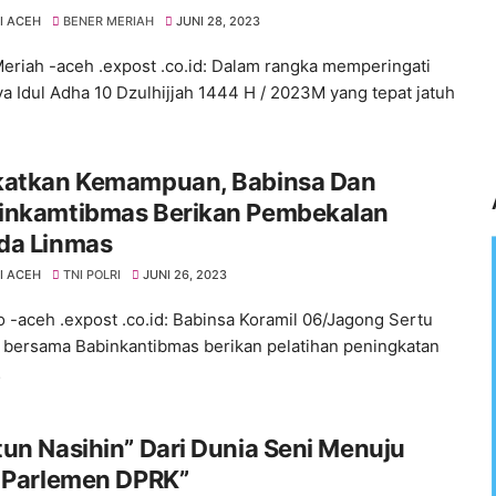
I ACEH
BENER MERIAH
JUNI 28, 2023
eriah -aceh .expost .co.id: Dalam rangka memperingati
ya Idul Adha 10 Dzulhijjah 1444 H / 2023M yang tepat jatuh
katkan Kemampuan, Babinsa Dan
tibmas Berikan Pembekalan
da Linmas
I ACEH
TNI POLRI
JUNI 26, 2023
 -aceh .expost .co.id: Babinsa Koramil 06/Jagong Sertu
 bersama Babinkantibmas berikan pelatihan peningkatan
…
un Nasihin” Dari Dunia Seni Menuju
i Parlemen DPRK”