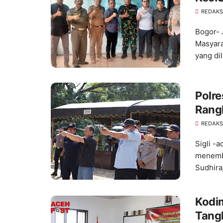
REDAKS
Bogor- 
Masyara
yang di
Polr
Rang
REDAKS
Sigli -
menemba
Sudhira
Kodi
Tangk