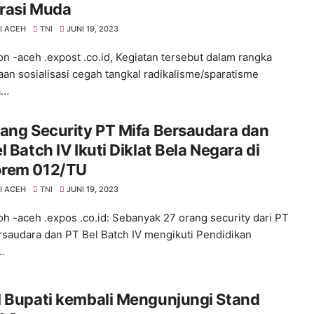
rasi Muda
I ACEH
TNI
JUNI 19, 2023
n -aceh .expost .co.id, Kegiatan tersebut dalam rangka
an sosialisasi cegah tangkal radikalisme/sparatisme
a…
ang Security PT Mifa Bersaudara dan
l Batch IV Ikuti Diklat Bela Negara di
rem 012/TU
I ACEH
TNI
JUNI 19, 2023
h -aceh .expos .co.id: Sebanyak 27 orang security dari PT
rsaudara dan PT Bel Batch IV mengikuti Pendidikan
…
l Bupati kembali Mengunjungi Stand