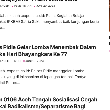
I ACEH
PEMERINTAH
JUNI 20, 2023
Jabar -aceh .expost .co.id: Pusat Kegiatan Belajar
kat (PKBM) Satria Sakti menyambut baik kunjungan kerja
la…
es Pidie Gelar Lomba Menembak Dalam
ka Hari Bhayangkara Ke 77
I ACEH
SIGLI
JUNI 19, 2023
aceh .expost .co.id: Polres Pidie menggelar Lomba
k yang di laksanakan di lapangan tembak Tantya
jati Polres…
m 0106 Aceh Tengah Sosialisasi Cegah
al Radikalisme/Separatisme Bagi