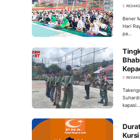
REDAKS
Bener M
Hari Ra
pa…
Ting
Bhabinkam
Kepa
REDAKS
Takengo
Suhardi
kapasi
Durat
Kurs