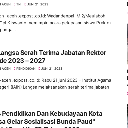
I ACEH
TNI
JUNI 21, 2023
h -aceh .expost .co.id: Wadandenpal IM 2/Meulaboh
Cpl Kiswanto memimpin acara pelepasan siswa Praktek
apanga…
Langsa Serah Terima Jabatan Rektor
ode 2023 – 2027
I ACEH
PENDIDIKAN
JUNI 21, 2023
-aceh .expost .co.id: Rabu 21 juni 2023 – Institut Agama
egeri (IAIN) Langsa melaksanakan serah terima jabatan
s Pendidikan Dan Kebudayaan Kota
a Gelar Sosialisasi Bunda Paud"