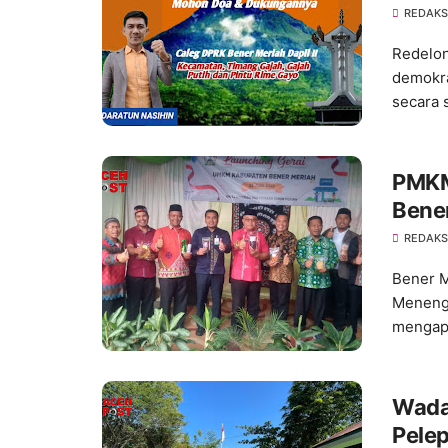
REDAKS
Redelon
demokras
secara 
PMKM
Bene
REDAKS
Bener M
Menenga
mengapr
Wada
Pele