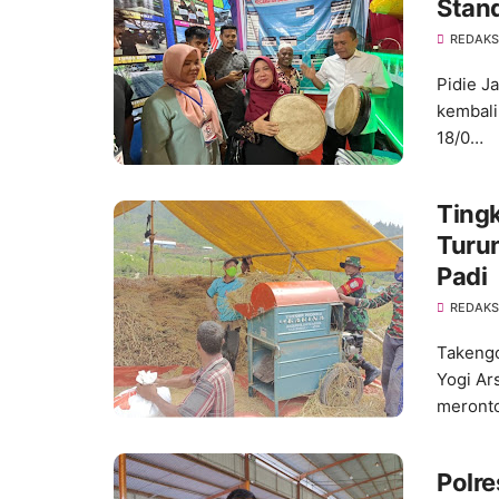
Stan
REDAKS
Pidie J
kembali
18/0…
Ting
Turu
Padi
REDAKS
Takengo
Yogi Ar
meront
Polre