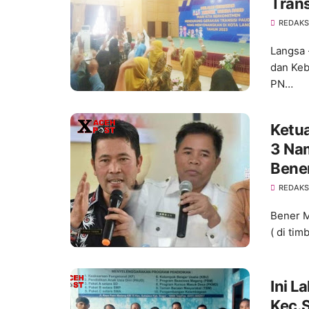
Trans
REDAKS
Langsa 
dan Keb
PN…
Ketu
3 Nam
Bene
REDAKS
Bener M
( di tim
Ini L
Kec.S