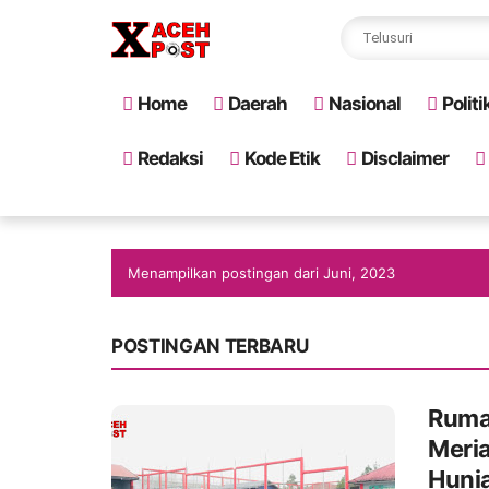
Home
Daerah
Nasional
Politi
Redaksi
Kode Etik
Disclaimer
Menampilkan postingan dari Juni, 2023
POSTINGAN TERBARU
Ruma
Meria
Huni