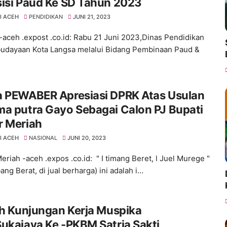
isi Paud Ke SD Tahun 2023
I ACEH
PENDIDIKAN
JUNI 21, 2023
-aceh .expost .co.id: Rabu 21 Juni 2023,Dinas Pendidikan
udayaan Kota Langsa melalui Bidang Pembinaan Paud &
a PEWABER Apresiasi DPRK Atas Usulan
a putra Gayo Sebagai Calon PJ Bupati
r Meriah
I ACEH
NASIONAL
JUNI 20, 2023
eriah -aceh .expos .co.id: " I timang Beret, l Juel Murege "
bang Berat, di jual berharga) ini adalah i…
ah Kunjungan Kerja Muspika
ukajaya Ke -PKBM Satria Sakti