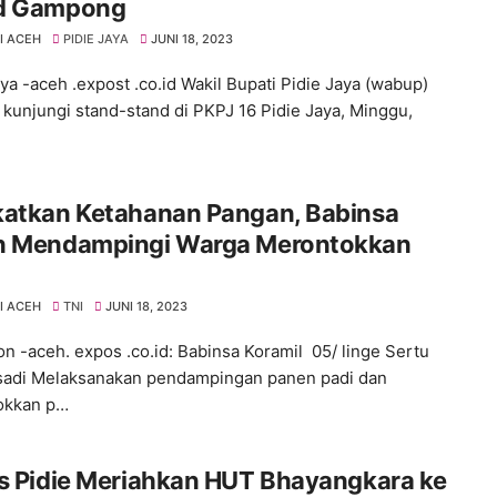
d Gampong
I ACEH
PIDIE JAYA
JUNI 18, 2023
aya -aceh .expost .co.id Wakil Bupati Pidie Jaya (wabup)
 kunjungi stand-stand di PKPJ 16 Pidie Jaya, Minggu,
katkan Ketahanan Pangan, Babinsa
n Mendampingi Warga Merontokkan
I ACEH
TNI
JUNI 18, 2023
n -aceh. expos .co.id: Babinsa Koramil 05/ linge Sertu
sadi Melaksanakan pendampingan panen padi dan
okkan p…
s Pidie Meriahkan HUT Bhayangkara ke