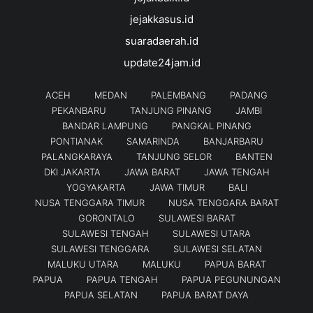
jejakkasus.id
suaradaerah.id
update24jam.id
ACEH
MEDAN
PALEMBANG
PADANG
PEKANBARU
TANJUNG PINANG
JAMBI
BANDAR LAMPUNG
PANGKAL PINANG
PONTIANAK
SAMARINDA
BANJARBARU
PALANGKARAYA
TANJUNG SELOR
BANTEN
DKI JAKARTA
JAWA BARAT
JAWA TENGAH
YOGYAKARTA
JAWA TIMUR
BALI
NUSA TENGGARA TIMUR
NUSA TENGGARA BARAT
GORONTALO
SULAWESI BARAT
SULAWESI TENGAH
SULAWESI UTARA
SULAWESI TENGGARA
SULAWESI SELATAN
MALUKU UTARA
MALUKU
PAPUA BARAT
PAPUA
PAPUA TENGAH
PAPUA PEGUNUNGAN
PAPUA SELATAN
PAPUA BARAT DAYA