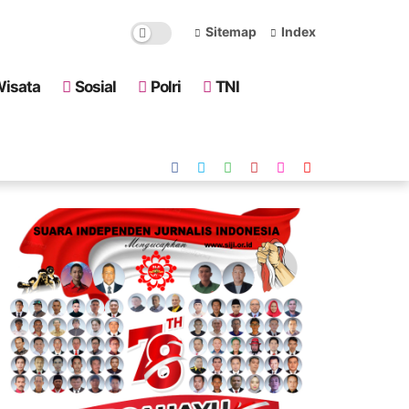
Sitemap
Index
isata
Sosial
Polri
TNI