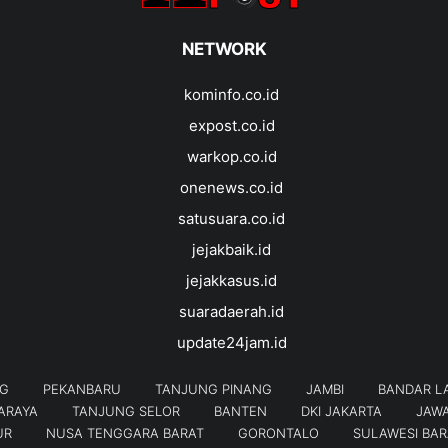
NETWORK
kominfo.co.id
expost.co.id
warkop.co.id
onenews.co.id
satusuara.co.id
jejakbaik.id
jejakkasus.id
suaradaerah.id
update24jam.id
G
PEKANBARU
TANJUNG PINANG
JAMBI
BANDAR L
ARAYA
TANJUNG SELOR
BANTEN
DKI JAKARTA
JAWA
UR
NUSA TENGGARA BARAT
GORONTALO
SULAWESI BAR