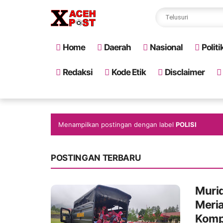
Home
Daerah
Nasional
Politi
Redaksi
Kode Etik
Disclaimer
Menampilkan postingan dengan label
POLISI
POSTINGAN TERBARU
Muri
Meria
Kompi