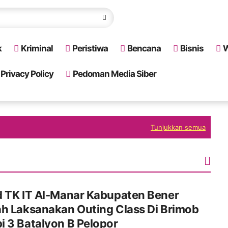
k
Kriminal
Peristiwa
Bencana
Bisnis
W
Privacy Policy
Pedoman Media Siber
Tunjukkan semua
d TK IT Al-Manar Kabupaten Bener
h Laksanakan Outing Class Di Brimob
 3 Batalyon B Pelopor